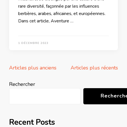
rare diversité, façonnée par les influences
berbères, arabes, africaines, et européennes.
Dans cet article, Aventure …
1 DÉCEMBRE 2023
Navigation
Articles plus anciens
Articles plus récents
des
articles
Rechercher
Recherch
Recent Posts